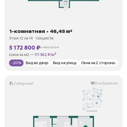
1-комнатная • 46,45 м²
Этаж 12 из 14
Секция 3в
5 172 800 ₽
6 466 000 ₽
В ипотеку —
от 24 811 ₽/мес
Цена за м2 —
111 362 ₽/м²
-20%
Вид во двор
Вид на улицу
Окна на 2 стороны
В избранное
Сибирский