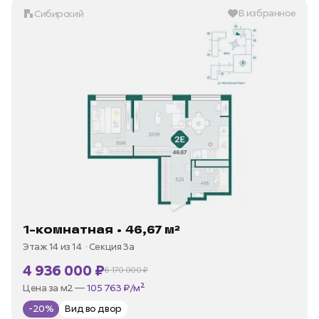
В избранное
Сибирский
1-комнатная • 46,67 м²
Этаж 14 из 14
Секция 3а
4 936 000 ₽
6 170 000 ₽
В ипотеку —
от 23 675 ₽/мес
Цена за м2 —
105 763 ₽/м²
-20%
Вид во двор