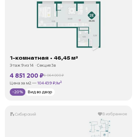
1-комнатная • 46,45 м²
Этаж 9 из 14
Секция 3в
4 851 200 ₽
6 064 000 ₽
В ипотеку —
от 23 268 ₽/мес
Цена за м2 —
104 439 ₽/м²
-20%
Вид во двор
В избранное
Сибирский