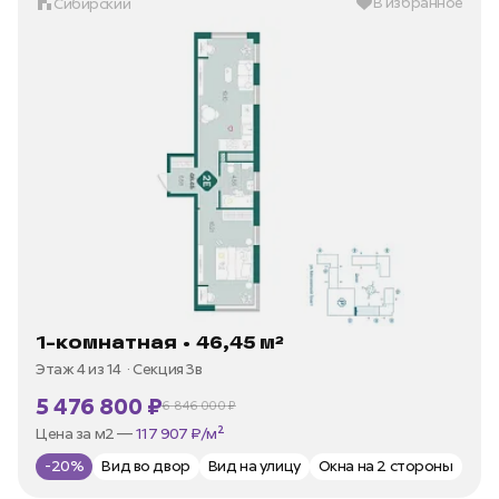
В избранное
Сибирский
1-комнатная • 46,45 м²
Этаж 4 из 14
Секция 3в
5 476 800 ₽
6 846 000 ₽
В ипотеку —
от 26 269 ₽/мес
Цена за м2 —
117 907 ₽/м²
-20%
Вид во двор
Вид на улицу
Окна на 2 стороны