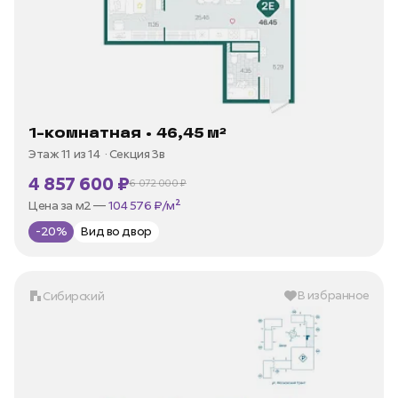
1-комнатная • 46,45 м²
Этаж 11 из 14
Секция 3в
4 857 600 ₽
6 072 000 ₽
В ипотеку —
от 23 299 ₽/мес
Цена за м2 —
104 576 ₽/м²
-20%
Вид во двор
В избранное
Сибирский