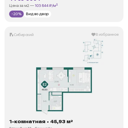
В ипотеку —
от 22 877 ₽/мес
Цена за м2 —
103 844 ₽/м²
-20%
Вид во двор
В избранное
Сибирский
1-комнатная • 45,93 м²