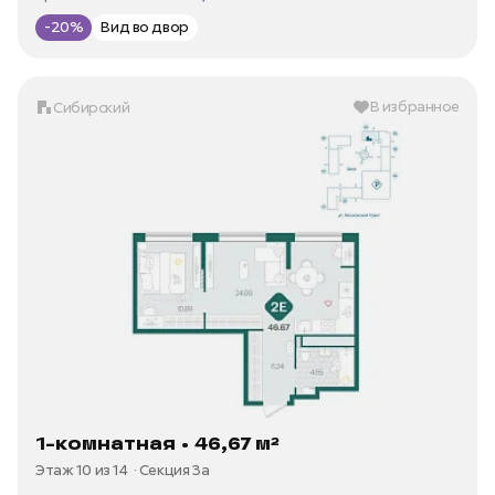
Цена за м2 —
105 626 ₽/м²
-20%
Вид во двор
В избранное
Сибирский
1-комнатная • 46,67 м²
Этаж 10 из 14
Секция 3а