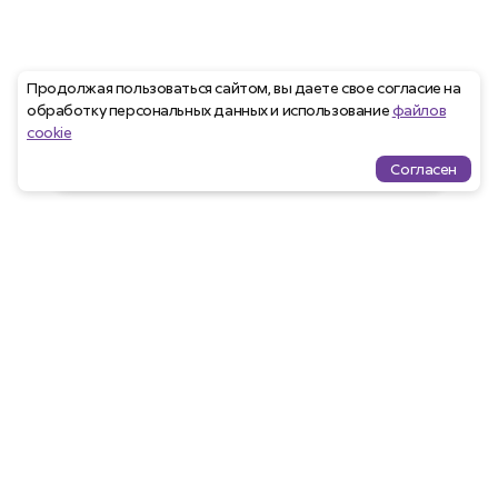
Продолжая пользоваться сайтом, вы даете свое согласие на
обработку персональных данных и использование
файлов
cookie
Согласен
Проекты
Квартиры
Избранное
Ипотека
меню
Агентам
Закрепить клиента
Программа лояльности