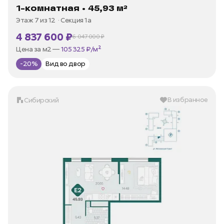
1-комнатная • 45,93 м²
Этаж 7 из 12
Секция 1а
4 837 600 ₽
6 047 000 ₽
В ипотеку —
от 23 203 ₽/мес
Цена за м2 —
105 325 ₽/м²
-20%
Вид во двор
В избранное
Сибирский