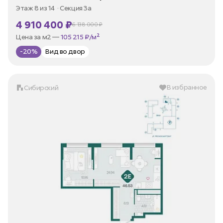
Этаж 8 из 14
Секция 3а
4 910 400 ₽
6 138 000 ₽
В ипотеку —
от 23 552 ₽/мес
Цена за м2 —
105 215 ₽/м²
-20%
Вид во двор
В избранное
Сибирский