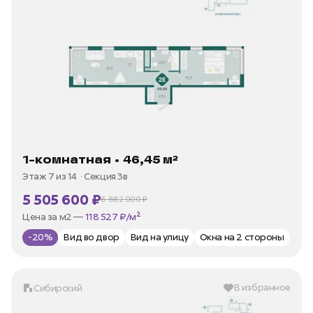
1-комнатная • 46,45 м²
Этаж 7 из 14
Секция 3в
5 505 600 ₽
6 882 000 ₽
В ипотеку —
от 26 407 ₽/мес
Цена за м2 —
118 527 ₽/м²
-20%
Вид во двор
Вид на улицу
Окна на 2 стороны
В избранное
Сибирский