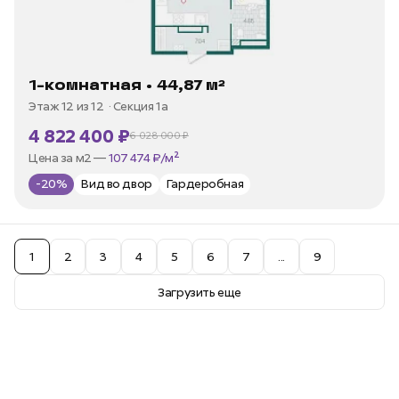
1-комнатная • 44,87 м²
Этаж 12 из 12
Секция 1а
4 822 400 ₽
6 028 000 ₽
В ипотеку —
от 23 130 ₽/мес
Цена за м2 —
107 474 ₽/м²
-20%
Вид во двор
Гардеробная
1
2
3
4
5
6
7
...
9
Загрузить еще