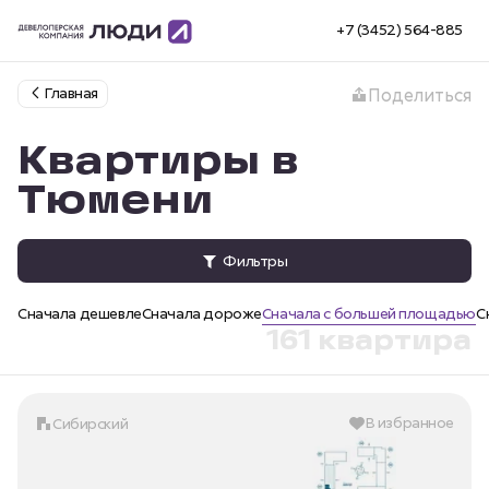
+7 (3452) 564-885
Главная
Поделиться
Квартиры в
Тюмени
Фильтры
Сначала дешевле
Сначала дороже
Сначала с большей площадью
С
161 квартира
В избранное
Сибирский