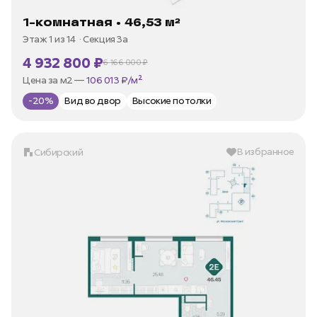
1-комнатная • 46,53 м²
Этаж 1 из 14
Секция 3а
4 932 800 ₽
6 166 000 ₽
В ипотеку —
от 23 660 ₽/мес
Цена за м2 —
106 013 ₽/м²
-20%
Вид во двор
Высокие потолки
В избранное
Сибирский