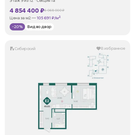
Этаж 9 из 12
Секция 1а
4 854 400 ₽
6 068 000 ₽
В ипотеку —
от 23 284 ₽/мес
Цена за м2 —
105 691 ₽/м²
-20%
Вид во двор
В избранное
Сибирский