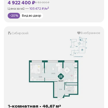
4 922 400 ₽
6 153 000 ₽
В ипотеку —
от 23 610 ₽/мес
Цена за м2 —
105 472 ₽/м²
-20%
Вид во двор
В избранное
Сибирский
1-комнатная • 46,67 м²