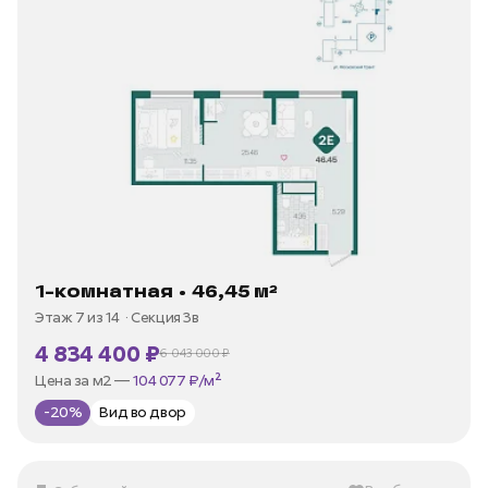
1-комнатная • 46,45 м²
Этаж 7 из 14
Секция 3в
4 834 400 ₽
6 043 000 ₽
В ипотеку —
от 23 188 ₽/мес
Цена за м2 —
104 077 ₽/м²
-20%
Вид во двор