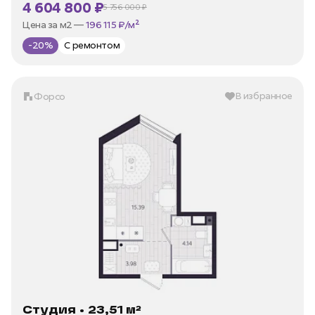
4 604 800 ₽
5 756 000 ₽
В ипотеку —
от 22 086 ₽/мес
Цена за м2 —
196 115 ₽/м²
-20%
С ремонтом
В избранное
Форсо
Студия • 23,51 м²