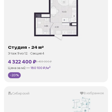
Студия • 24 м²
Этаж 9 из 12
Секция 4
4 322 400 ₽
5 403 000 ₽
В ипотеку —
от 20 732 ₽/мес
Цена за м2 —
180 100 ₽/м²
-20%
В избранное
Сибирский