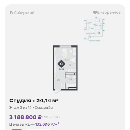
В избранное
Сибирский
Студия • 24,14 м²
Этаж 3 из 14
Секция 3в
3 188 800 ₽
3 986 000 ₽
В ипотеку —
от 15 295 ₽/мес
Цена за м2 —
132 096 ₽/м²