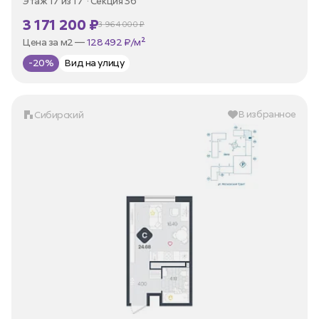
Этаж 17 из 17
Секция 3б
3 171 200 ₽
3 964 000 ₽
В ипотеку —
от 15 210 ₽/мес
Цена за м2 —
128 492 ₽/м²
-20%
Вид на улицу
В избранное
Сибирский