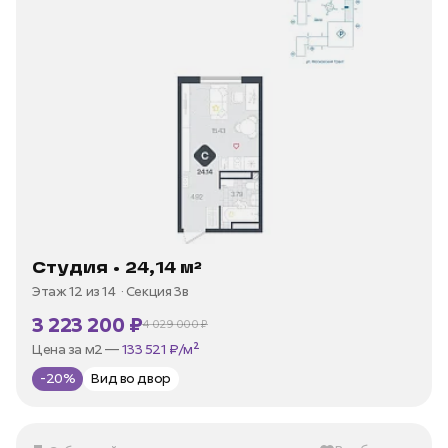
Студия • 24,14 м²
Этаж 12 из 14
Секция 3в
3 223 200 ₽
4 029 000 ₽
В ипотеку —
от 15 460 ₽/мес
Цена за м2 —
133 521 ₽/м²
-20%
Вид во двор