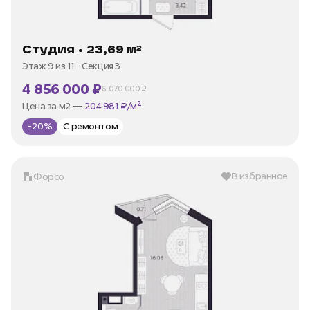
Студия • 23,69 м²
Этаж 9 из 11
Секция 3
4 856 000 ₽
6 070 000 ₽
В ипотеку —
от 23 291 ₽/мес
Цена за м2 —
204 981 ₽/м²
-20%
С ремонтом
В избранное
Форсо