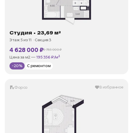
Студия • 23,69 м²
Этаж 5 из 11
Секция 3
4 628 000 ₽
5 785 000 ₽
В ипотеку —
от 22 198 ₽/мес
Цена за м2 —
195 356 ₽/м²
-20%
С ремонтом
В избранное
Форсо