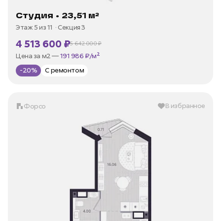
Студия • 23,51 м²
Этаж 5 из 11
Секция 3
4 513 600 ₽
5 642 000 ₽
В ипотеку —
от 21 649 ₽/мес
Цена за м2 —
191 986 ₽/м²
-20%
С ремонтом
В избранное
Форсо