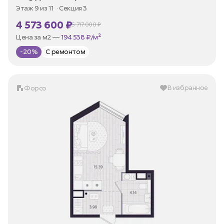
Этаж 9 из 11
Секция 3
4 573 600 ₽
5 717 000 ₽
В ипотеку —
от 21 937 ₽/мес
Цена за м2 —
194 538 ₽/м²
-20%
С ремонтом
В избранное
Форсо