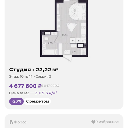
Студия • 22,22 м²
Этаж 10 из 11
Секция 3
4 677 600 ₽
5 847 000 ₽
В ипотеку —
от 22 436 ₽/мес
Цена за м2 —
210 513 ₽/м²
-20%
С ремонтом
В избранное
Форсо