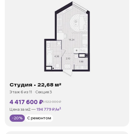
Студия • 22,68 м²
Этаж 6 из 11
Секция 3
4 417 600 ₽
5 522 000 ₽
В ипотеку —
от 21 189 ₽/мес
Цена за м2 —
194 779 ₽/м²
-20%
С ремонтом