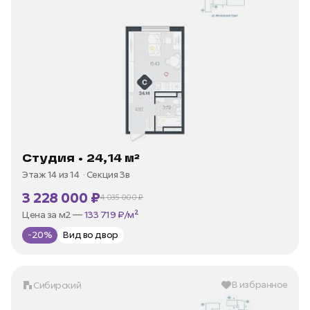
Студия • 24,14 м²
Этаж 14 из 14
Секция 3в
3 228 000 ₽
4 035 000 ₽
В ипотеку —
от 15 483 ₽/мес
Цена за м2 —
133 719 ₽/м²
-20%
Вид во двор
В избранное
Сибирский