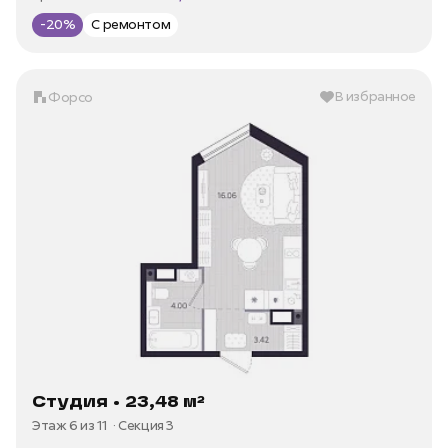
Цена за м2 —
193 971 ₽/м²
-20%
С ремонтом
В избранное
Форсо
Студия • 23,48 м²
Этаж 6 из 11
Секция 3