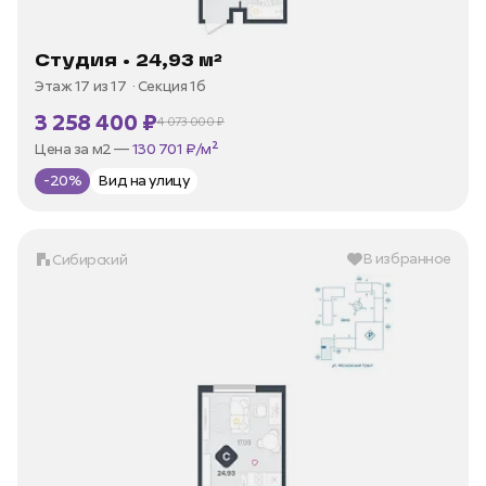
Студия • 24,93 м²
Этаж 17 из 17
Секция 1б
3 258 400 ₽
4 073 000 ₽
В ипотеку —
от 15 629 ₽/мес
Цена за м2 —
130 701 ₽/м²
-20%
Вид на улицу
В избранное
Сибирский