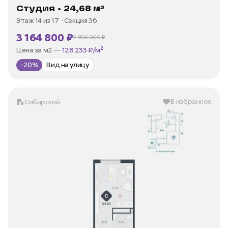
Студия • 24,68 м²
Этаж 14 из 17
Секция 3б
3 164 800 ₽
3 956 000 ₽
В ипотеку —
от 15 180 ₽/мес
Цена за м2 —
128 233 ₽/м²
-20%
Вид на улицу
В избранное
Сибирский