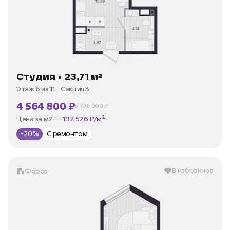
Студия • 23,71 м²
Этаж 6 из 11
Секция 3
4 564 800 ₽
5 706 000 ₽
В ипотеку —
от 21 895 ₽/мес
Цена за м2 —
192 526 ₽/м²
-20%
С ремонтом
В избранное
Форсо