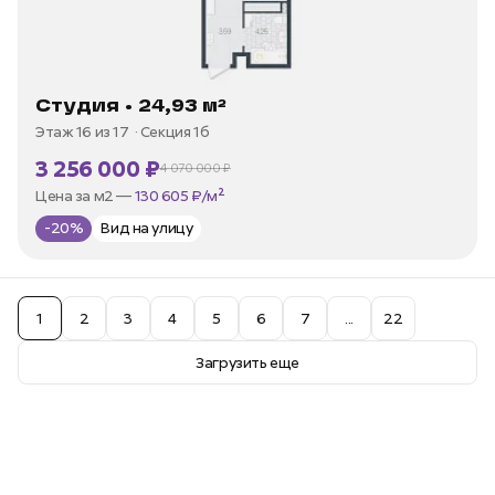
Студия • 24,93 м²
Этаж 16 из 17
Секция 1б
3 256 000 ₽
4 070 000 ₽
В ипотеку —
от 15 617 ₽/мес
Цена за м2 —
130 605 ₽/м²
-20%
Вид на улицу
1
2
3
4
5
6
7
...
22
Загрузить еще