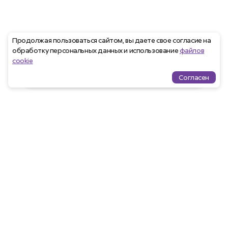
Продолжая пользоваться сайтом, вы даете свое согласие на
обработку персональных данных и использование
файлов
cookie
Согласен
Проекты
Квартиры
Избранное
Ипотека
меню
Агентам
Закрепить клиента
Программа лояльности