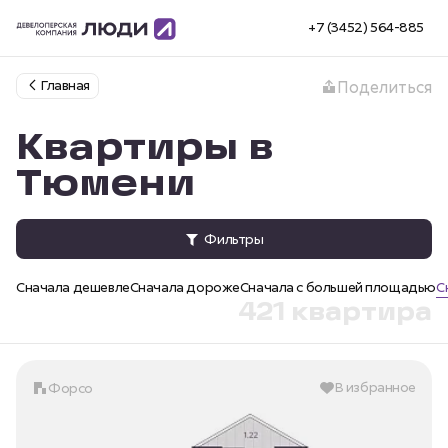
+7 (3452) 564-885
Главная
Поделиться
Квартиры в
Тюмени
Фильтры
Сначала дешевле
Сначала дороже
Сначала с большей площадью
С
421 квартира
В избранное
Форсо