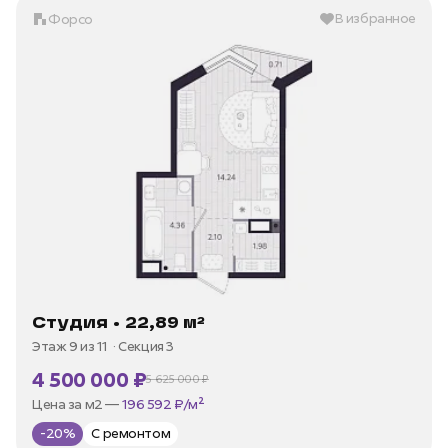
В избранное
Форсо
Студия • 22,89 м²
Этаж 9 из 11
Секция 3
4 500 000 ₽
5 625 000 ₽
В ипотеку —
от 21 584 ₽/мес
Цена за м2 —
196 592 ₽/м²
-20%
С ремонтом