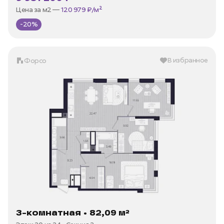
В ипотеку —
от 35 973 ₽/мес
Цена за м2 —
120 979 ₽/м²
-20%
В избранное
Форсо
3-комнатная • 82,09 м²