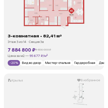
3-комнатная • 82,41 м²
Этаж 3 из 14
Секция 3в
7 884 800 ₽
9 856 000 ₽
В ипотеку —
от 35 973 ₽/мес
Цена за м2 —
95 677 ₽/м²
-20%
Вид во двор
Мастер-спальня
Гардеробная
Два 
В избранное
Крылья