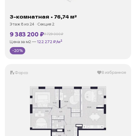
3-комнатная • 76,74 м²
Этаж 8 из 24
Секция 2
9 383 200 ₽
11 729 000 ₽
В ипотеку —
от 35 973 ₽/мес
Цена за м2 —
122 272 ₽/м²
-20%
В избранное
Форсо