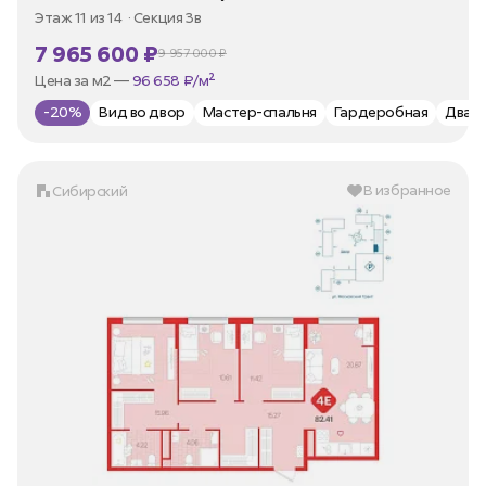
Этаж 11 из 14
Секция 3в
7 965 600 ₽
9 957 000 ₽
В ипотеку —
от 35 973 ₽/мес
Цена за м2 —
96 658 ₽/м²
-20%
Вид во двор
Мастер-спальня
Гардеробная
Два 
В избранное
Сибирский