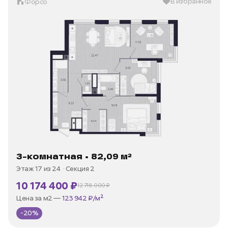
В избранное
Форсо
3-комнатная • 82,09 м²
Этаж 17 из 24
Секция 2
10 174 400 ₽
12 718 000 ₽
В ипотеку —
от 35 973 ₽/мес
Цена за м2 —
123 942 ₽/м²
-20%