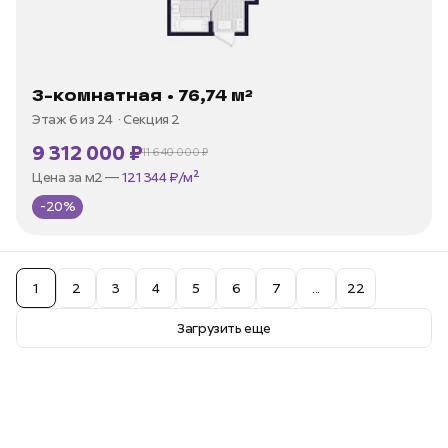
3-комнатная • 76,74 м²
Этаж 6 из 24
Секция 2
9 312 000 ₽
11 640 000 ₽
В ипотеку —
от 35 973 ₽/мес
Цена за м2 —
121 344 ₽/м²
-20%
1
2
3
4
5
6
7
...
22
Загрузить еще