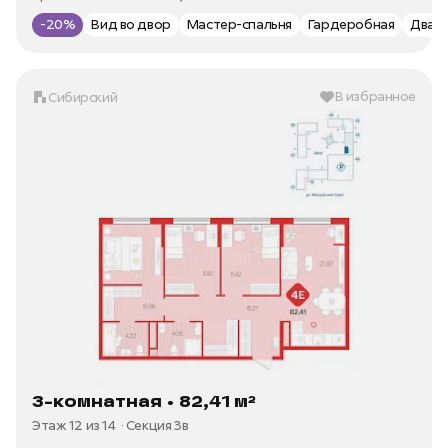
Цена за м2 —
104 616 ₽/м²
-20%
Вид во двор
Мастер-спальня
Гардеробная
Два 
В избранное
Сибирский
3-комнатная • 82,41 м²
Этаж 12 из 14
Секция 3в