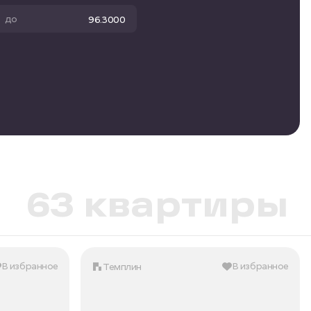
до
Бизнес-класс
63 квартиры
Мастер-спальня
Вид на лес
Вид на реку
Терраса
В избранное
В избранное
Темплин