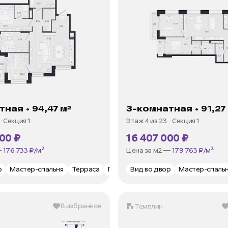
0%
Скидка 35%
Стандартная ипотека от 8%
ная • 94,47 м²
3-комнатная • 91,27
Секция 1
Этаж 4 из 23
Секция 1
00 ₽
16 407 000 ₽
от 35 973 ₽/мес
В ипотеку —
от 35 973 ₽/мес
—
176 733 ₽/м²
Цена за м2 —
179 763 ₽/м²
р
остирочная
Мастер-спальня
Теплая лоджия
Терраса
Окна на 2 стороны
Гардеробная
Вид во двор
Постирочная
Два санузла
Мастер-спаль
Теп
В избранное
Темплин