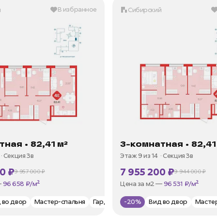
В избранное
й
Сибирский
ная • 82,41 м²
3-комнатная • 82,41
Секция 3в
Этаж 9 из 14
Секция 3в
0 ₽
7 955 200 ₽
9 957 000 ₽
9 944 000 ₽
от 35 973 ₽/мес
В ипотеку —
от 35 973 ₽/мес
—
96 658 ₽/м²
Цена за м2 —
96 531 ₽/м²
санузла
д во двор
Мастер-спальня
Гардеробная
-20%
Два санузла
Вид во двор
Масте