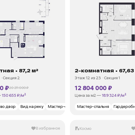
ная • 87,2 м²
2-комнатная • 67,63
4
Секция 2
Этаж 12 из 23
Секция 1
50 ₽
12 804 000 ₽
20 211 000 ₽
от 35 973 ₽/мес
В ипотеку —
от 35 973 ₽/мес
—
150 655 ₽/м²
Цена за м2 —
189 324 ₽/м²
тороны
д во двор
Два санузла
Вид на реку
Мастер-спальня
Мастер-спальня
Терраса
Гардеробная
Гардероб
В избранное
Космо