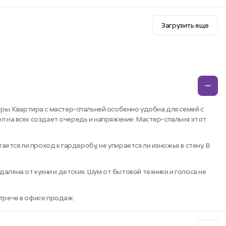
Загрузить еще
ры. Квартира с мастер-спальней особенно удобна для семей с
ел на всех создает очередь и напряжение. Мастер-спальня этот
ется ли проход к гардеробу, не упирается ли изножье в стену. В
ена от кухни и детских. Шум от бытовой техники и голоса не
стрече в офисе продаж.