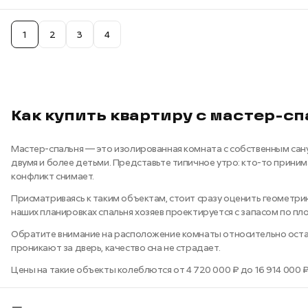
1
2
3
4
Как купить квартиру с мастер-с
Мастер-спальня — это изолированная комната с собственным сану
двумя и более детьми. Представьте типичное утро: кто-то принима
конфликт снимает.
Присматриваясь к таким объектам, стоит сразу оценить геометрию 
наших планировках спальня хозяев проектируется с запасом по п
Обратите внимание на расположение комнаты относительно осталь
проникают за дверь, качество сна не страдает.
Цены на такие объекты колеблются от 4 720 000 ₽ до 16 914 000 ₽