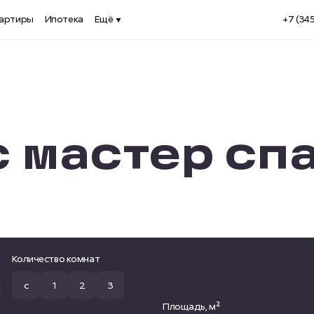
артиры
Ипотека
Ещё
+7 (34
 мастер сп
Количество комнат
с
1
2
3
Площадь, м²