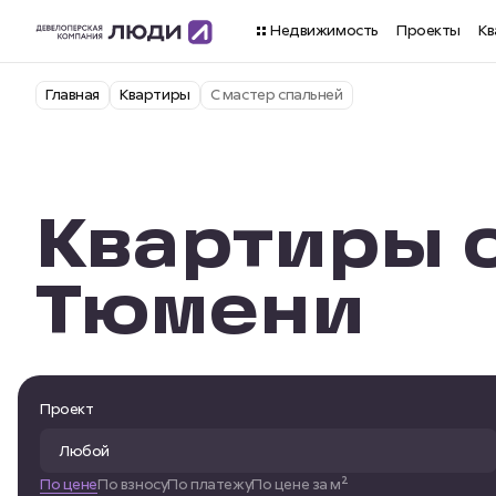
Недвижимость
Проекты
Кв
Главная
Квартиры
С мастер спальней
Квартиры с
Тюмени
Проект
По цене
По взносу
По платежу
По цене за м²