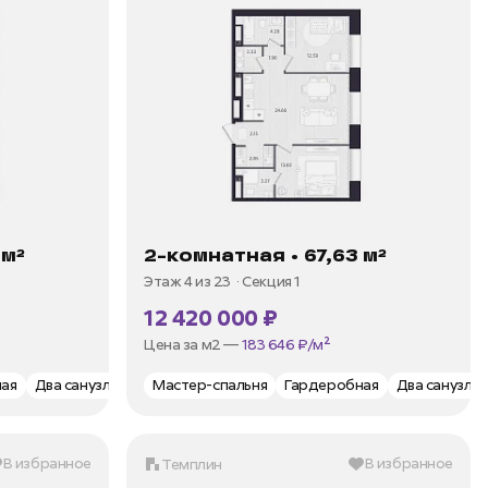
 м²
2-комнатная • 67,63 м²
Этаж 4 из 23
Секция 1
12 420 000 ₽
В ипотеку —
от 35 973 ₽/мес
Цена за м2 —
183 646 ₽/м²
ная
Окна на 3 стороны
Два санузла
Мастер-спальня
Два санузла
Окно в ванной
Гардеробная
Два санузла
В избранное
В избранное
Темплин