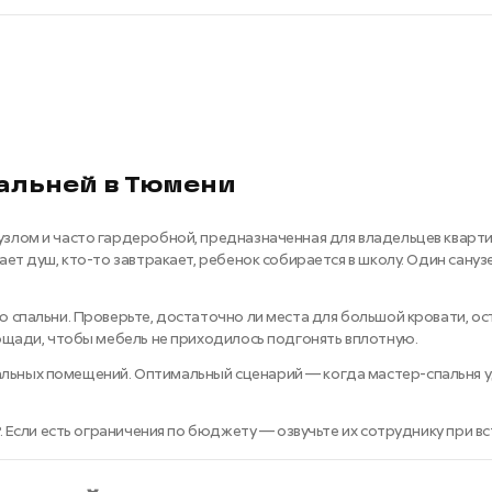
пальней в Тюмени
злом и часто гардеробной, предназначенная для владельцев кварти
ет душ, кто-то завтракает, ребенок собирается в школу. Один сануз
спальни. Проверьте, достаточно ли места для большой кровати, оста
лощади, чтобы мебель не приходилось подгонять вплотную.
ных помещений. Оптимальный сценарий — когда мастер-спальня удал
. Если есть ограничения по бюджету — озвучьте их сотруднику при в