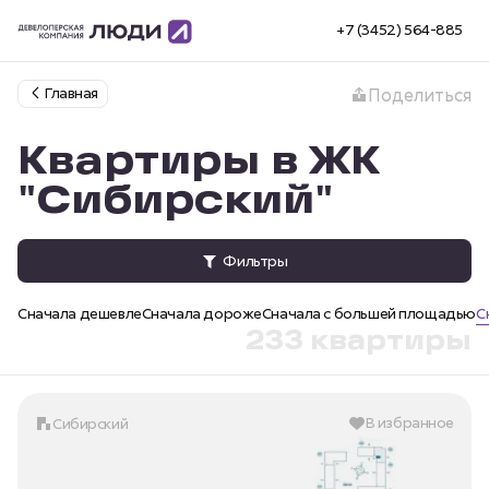
+7 (3452) 564-885
Главная
Поделиться
Квартиры в ЖК
"Сибирский"
Фильтры
Сначала дешевле
Сначала дороже
Сначала с большей площадью
С
233 квартиры
В избранное
Сибирский