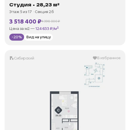
Студия • 28,23 м²
Этаж 5 из 17
Секция 2б
3 518 400 ₽
4 398 000 ₽
В ипотеку —
от 16 876 ₽/мес
Цена за м2 —
124 633 ₽/м²
-20%
Вид на улицу
В избранное
Сибирский