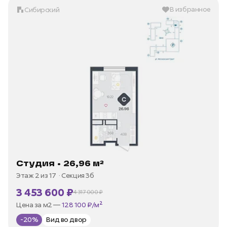
В избранное
Сибирский
Студия • 26,96 м²
Этаж 2 из 17
Секция 3б
3 453 600 ₽
4 317 000 ₽
В ипотеку —
от 16 565 ₽/мес
Цена за м2 —
128 100 ₽/м²
-20%
Вид во двор