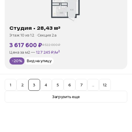
Студия • 28,43 м²
Этаж 10 из 12
Секция 2а
3 617 600 ₽
4 522 000 ₽
В ипотеку —
от 17 351 ₽/мес
Цена за м2 —
127 245 ₽/м²
-20%
Вид на улицу
1
2
3
4
5
6
7
...
12
Загрузить еще