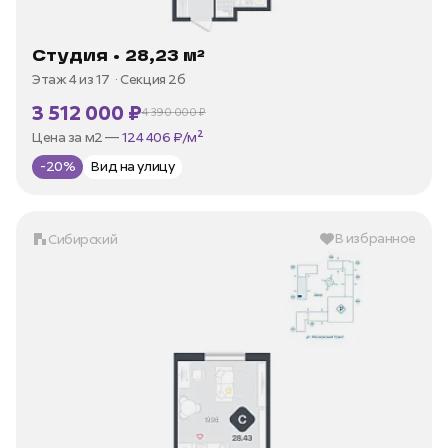
Студия • 28,23 м²
Этаж 4 из 17
Секция 2б
3 512 000 ₽
4 390 000 ₽
В ипотеку —
от 16 845 ₽/мес
Цена за м2 —
124 406 ₽/м²
-20%
Вид на улицу
В избранное
Сибирский