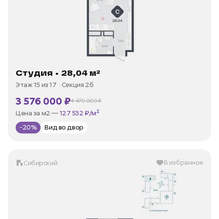
Студия • 28,04 м²
Этаж 15 из 17
Секция 2б
3 576 000 ₽
4 470 000 ₽
В ипотеку —
от 17 152 ₽/мес
Цена за м2 —
127 532 ₽/м²
-20%
Вид во двор
В избранное
Сибирский