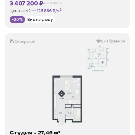
3 407 200 ₽
4 259 000 ₽
В ипотеку —
от 16 342 ₽/мес
Цена за м2 —
125 866 ₽/м²
-20%
Вид на улицу
В избранное
Сибирский
Студия • 27,46 м²