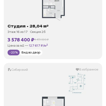
Студия • 28,04 м²
Этаж 16 из 17
Секция 2б
3 578 400 ₽
4 473 000 ₽
В ипотеку —
от 17 163 ₽/мес
Цена за м2 —
127 617 ₽/м²
-20%
Вид во двор
В избранное
Сибирский