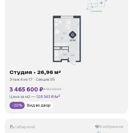
Студия • 26,96 м²
Этаж 4 из 17
Секция 3б
3 465 600 ₽
4 332 000 ₽
В ипотеку —
от 16 622 ₽/мес
Цена за м2 —
128 545 ₽/м²
-20%
Вид во двор
В избранное
Сибирский