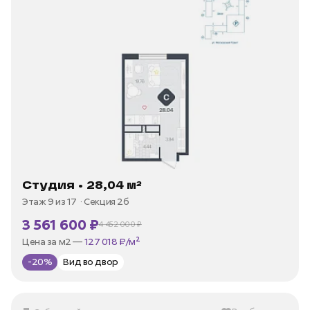
Студия • 28,04 м²
Этаж 9 из 17
Секция 2б
3 561 600 ₽
4 452 000 ₽
В ипотеку —
от 17 083 ₽/мес
Цена за м2 —
127 018 ₽/м²
-20%
Вид во двор