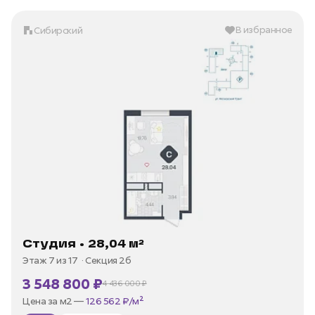
В избранное
Сибирский
Студия • 28,04 м²
Этаж 7 из 17
Секция 2б
3 548 800 ₽
4 436 000 ₽
В ипотеку —
от 17 021 ₽/мес
Цена за м2 —
126 562 ₽/м²