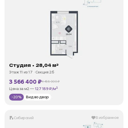
Студия • 28,04 м²
Этаж 11 из 17
Секция 2б
3 566 400 ₽
4 458 000 ₽
В ипотеку —
от 17 106 ₽/мес
Цена за м2 —
127 189 ₽/м²
-20%
Вид во двор
В избранное
Сибирский