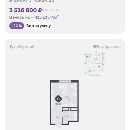
Этаж 8 из 17
Секция 2б
3 536 800 ₽
4 421 000 ₽
В ипотеку —
от 16 964 ₽/мес
Цена за м2 —
125 285 ₽/м²
-20%
Вид на улицу
В избранное
Сибирский