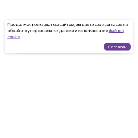
Продолжая пользоваться сайтом, вы даете свое согласие на
обработку персональных данных и использование
файлов
cookie
Согласен
Проекты
Квартиры
Избранное
Ипотека
меню
Агентам
Закрепить клиента
Программа лояльности