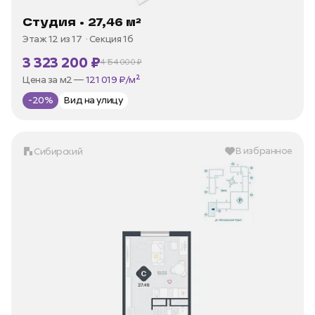
Студия • 27,46 м²
Этаж 12 из 17
Секция 1б
3 323 200 ₽
4 154 000 ₽
В ипотеку —
от 15 939 ₽/мес
Цена за м2 —
121 019 ₽/м²
-20%
Вид на улицу
В избранное
Сибирский