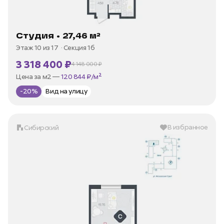
Студия • 27,46 м²
Этаж 10 из 17
Секция 1б
3 318 400 ₽
4 148 000 ₽
В ипотеку —
от 15 916 ₽/мес
Цена за м2 —
120 844 ₽/м²
-20%
Вид на улицу
В избранное
Сибирский