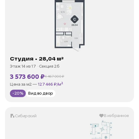
Студия • 28,04 м²
Этаж 14 из 17
Секция 2б
3 573 600 ₽
4 467 000 ₽
В ипотеку —
от 17 140 ₽/мес
Цена за м2 —
127 446 ₽/м²
-20%
Вид во двор
В избранное
Сибирский