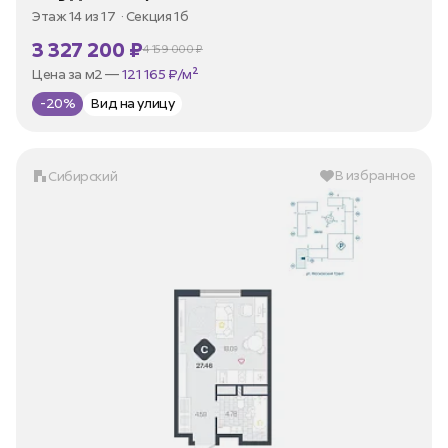
Этаж 14 из 17
Секция 1б
3 327 200 ₽
4 159 000 ₽
В ипотеку —
от 15 959 ₽/мес
Цена за м2 —
121 165 ₽/м²
-20%
Вид на улицу
В избранное
Сибирский