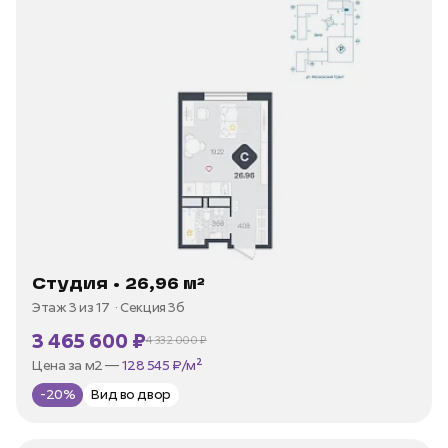
Студия • 26,96 м²
Этаж 3 из 17
Секция 3б
3 465 600 ₽
4 332 000 ₽
В ипотеку —
от 16 622 ₽/мес
Цена за м2 —
128 545 ₽/м²
-20%
Вид во двор