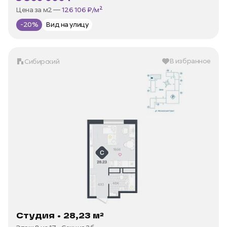
В ипотеку —
от 17 075 ₽/мес
Цена за м2 —
126 106 ₽/м²
-20%
Вид на улицу
В избранное
Сибирский
Студия • 28,23 м²