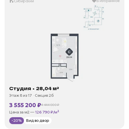
В избранное
Сибирский
Студия • 28,04 м²
Этаж 8 из 17
Секция 2б
3 555 200 ₽
4 444 000 ₽
В ипотеку —
от 17 052 ₽/мес
Цена за м2 —
126 790 ₽/м²
-20%
Вид во двор