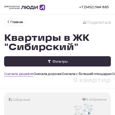
+7 (3452) 564-885
Главная
Поделиться
Квартиры в ЖК
"Сибирский"
Фильтры
Сначала дешевле
Сначала дороже
Сначала с большей площадью
С
9 квартир
В избранное
Сибирский