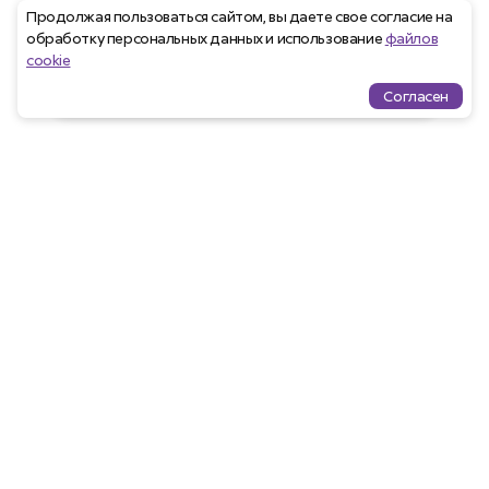
Продолжая пользоваться сайтом, вы даете свое согласие на
обработку персональных данных и использование
файлов
cookie
Согласен
Проекты
Квартиры
Избранное
Ипотека
меню
Агентам
Закрепить клиента
Программа лояльности
Партнёрам
Участвовать в тендере