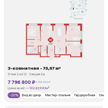
3-комнатная • 75,97 м²
Этаж 2 из 12
Секция 2а
7 796 800 ₽
9 746 000 ₽
В ипотеку —
от 35 973 ₽/мес
Цена за м2 —
102 629 ₽/м²
-20%
Вид во двор
Мастер-спальня
Гардеробная
Окна