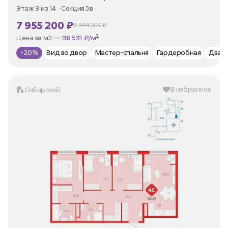
Этаж 9 из 14
Секция 3в
7 955 200 ₽
9 944 000 ₽
В ипотеку —
от 35 973 ₽/мес
Цена за м2 —
96 531 ₽/м²
-20%
Вид во двор
Мастер-спальня
Гардеробная
Два 
В избранное
Сибирский