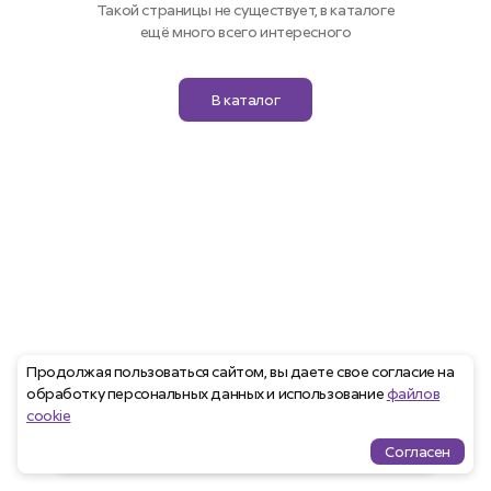
Такой страницы не существует, в каталоге
ещё много всего интересного
В каталог
Продолжая пользоваться сайтом, вы даете свое согласие на
обработку персональных данных и использование
файлов
cookie
Согласен
Проекты
Квартиры
Избранное
Ипотека
меню