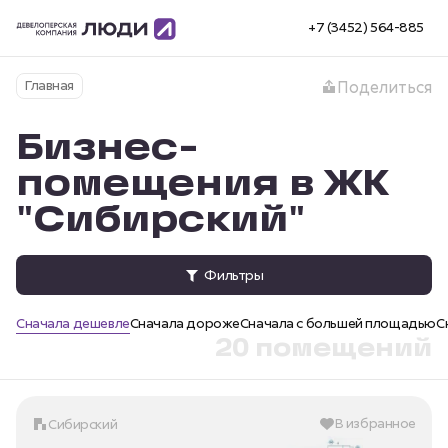
+7 (3452) 564-885
Главная
Поделиться
Бизнес-
помещения в ЖК
"Сибирский"
Фильтры
Сначала дешевле
Сначала дороже
Сначала с большей площадью
С
20 помещений
В избранное
Сибирский