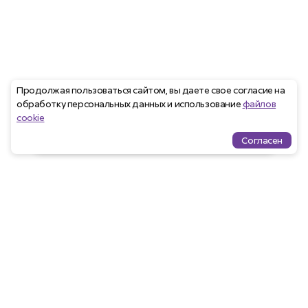
Продолжая пользоваться сайтом, вы даете свое согласие на
обработку персональных данных и использование
файлов
cookie
Согласен
Проекты
Квартиры
Избранное
Ипотека
меню
Агентам
Закрепить клиента
Программа лояльности