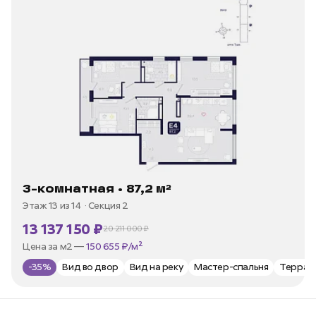
3-комнатная • 87,2 м²
Этаж 13 из 14
Секция 2
13 137 150 ₽
20 211 000 ₽
В ипотеку —
от 35 973 ₽/мес
Цена за м2 —
150 655 ₽/м²
-35%
Вид во двор
Вид на реку
Мастер-спальня
Террас