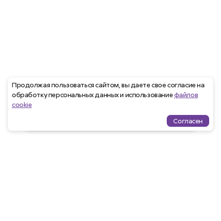
Продолжая пользоваться сайтом, вы даете свое согласие на
обработку персональных данных и использование
файлов
cookie
Согласен
Проекты
Квартиры
Избранное
Ипотека
меню
Агентам
Закрепить клиента