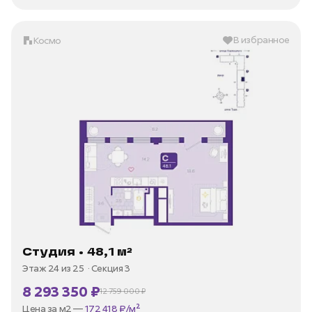
В избранное
Космо
Студия • 48,1 м²
Этаж 24 из 25
Секция 3
8 293 350 ₽
12 759 000 ₽
В ипотеку —
от 35 973 ₽/мес
Цена за м2 —
172 418 ₽/м²