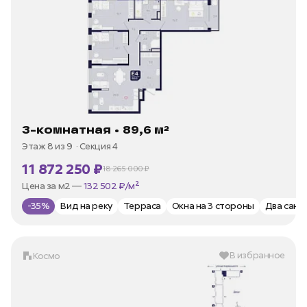
3-комнатная • 89,6 м²
Этаж 8 из 9
Секция 4
11 872 250 ₽
18 265 000 ₽
В ипотеку —
от 35 973 ₽/мес
Цена за м2 —
132 502 ₽/м²
-35%
Вид на реку
Терраса
Окна на 3 стороны
Два сану
В избранное
Космо