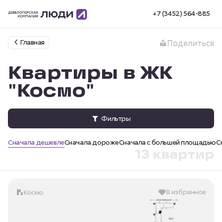
+7 (3452) 564-885
Главная
Поделиться
Квартиры в ЖК
"Космо"
Фильтры
Сначала дешевле
Сначала дороже
Сначала с большей площадью
С
13 квартир
В избранное
Космо