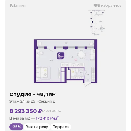
В избранное
Космо
Студия • 48,1 м²
Этаж 24 из 25
Секция 2
8 293 350 ₽
12 759 000 ₽
В ипотеку —
от 35 973 ₽/мес
Цена за м2 —
172 418 ₽/м²
-35%
Вид на реку
Терраса