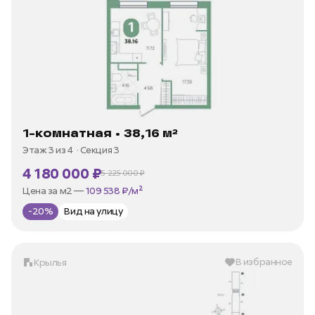
1-комнатная • 38,16 м²
Этаж 3 из 4
Секция 3
4 180 000 ₽
5 225 000 ₽
В ипотеку —
от 20 049 ₽/мес
Цена за м2 —
109 538 ₽/м²
-20%
Вид на улицу
В избранное
Крылья