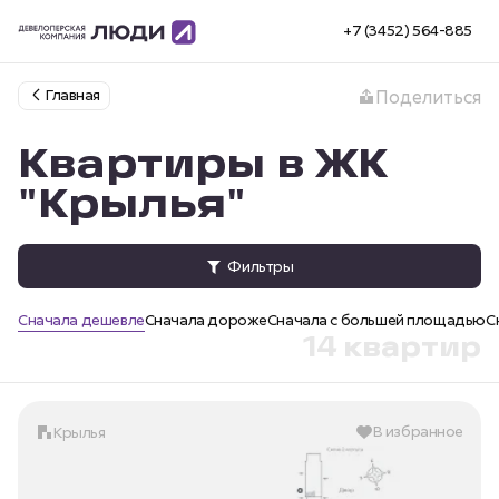
+7 (3452) 564-885
Главная
Поделиться
Квартиры в ЖК
"Крылья"
Фильтры
Сначала дешевле
Сначала дороже
Сначала с большей площадью
С
14 квартир
В избранное
Крылья