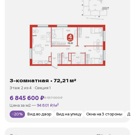
3-комнатная • 72,21 м²
Этаж 2 из 4
Секция 1
6 845 600 ₽
8 557 000 ₽
В ипотеку —
от 32 834 ₽/мес
Цена за м2 —
94 801 ₽/м²
-20%
Вид во двор
Вид на улицу
Окна на 3 стороны
Дв