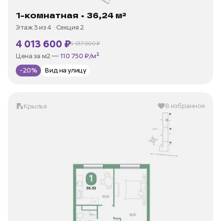
1-комнатная • 36,24 м²
Этаж 3 из 4
Секция 2
4 013 600 ₽
5 017 000 ₽
В ипотеку —
от 19 251 ₽/мес
Цена за м2 —
110 750 ₽/м²
-20%
Вид на улицу
В избранное
Крылья