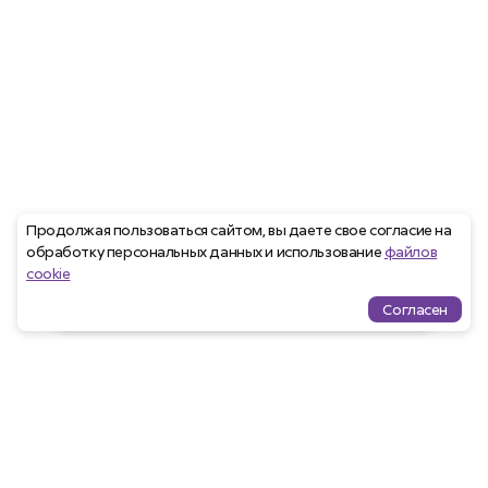
Продолжая пользоваться сайтом, вы даете свое согласие на
обработку персональных данных и использование
файлов
cookie
Согласен
Проекты
Квартиры
Избранное
Ипотека
меню
Агентам