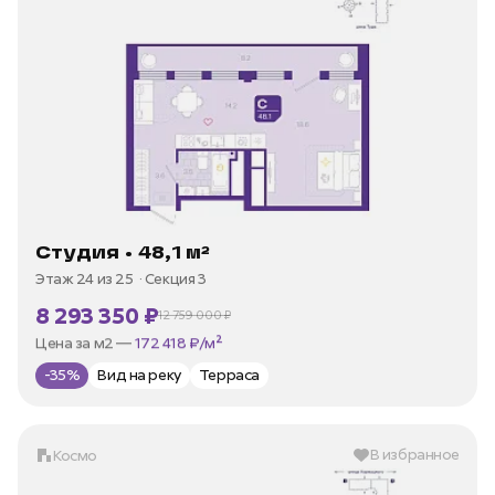
Студия • 48,1 м²
Этаж 24 из 25
Секция 3
8 293 350 ₽
12 759 000 ₽
В ипотеку —
от 35 973 ₽/мес
Цена за м2 —
172 418 ₽/м²
-35%
Вид на реку
Терраса
В избранное
Космо