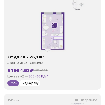
Студия • 25,1 м²
Этаж 13 из 25
Секция 2
5 156 450 ₽
7 933 000 ₽
В ипотеку —
от 24 732 ₽/мес
Цена за м2 —
205 436 ₽/м²
-35%
Вид на реку
В избранное
Космо