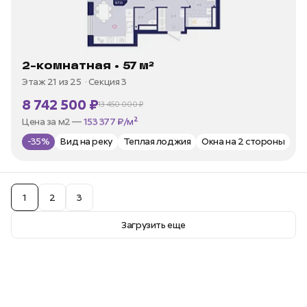
2-комнатная • 57 м²
Этаж 21 из 25
Секция 3
8 742 500 ₽
13 450 000 ₽
В ипотеку —
от 35 973 ₽/мес
Цена за м2 —
153 377 ₽/м²
-35%
Вид на реку
Теплая лоджия
Окна на 2 стороны
1
2
3
Загрузить еще