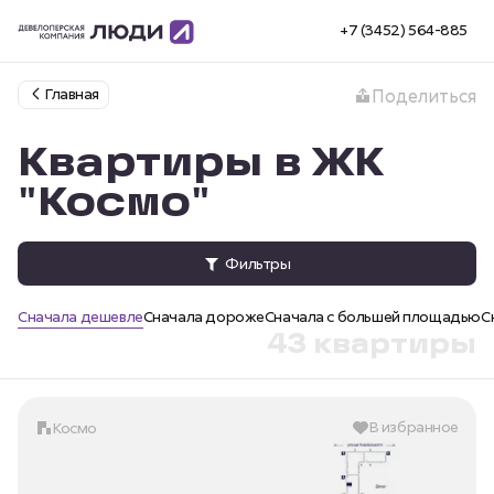
+7 (3452) 564-885
Главная
Поделиться
Квартиры в ЖК
"Космо"
Фильтры
Сначала дешевле
Сначала дороже
Сначала с большей площадью
С
43 квартиры
В избранное
Космо