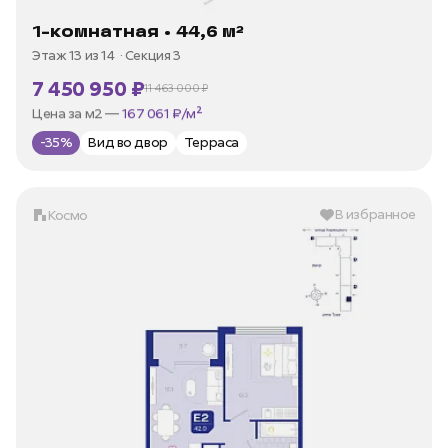
1-комнатная • 44,6 м²
Этаж 13 из 14
Секция 3
7 450 950 ₽
11 463 000 ₽
В ипотеку —
от 35 738 ₽/мес
Цена за м2 —
167 061 ₽/м²
-35%
Вид во двор
Терраса
В избранное
Космо