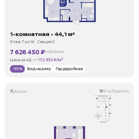
1-комнатная • 44,1 м²
Этаж 7 из 14
Секция 3
7 626 450 ₽
11 733 000 ₽
В ипотеку —
от 35 973 ₽/мес
Цена за м2 —
172 935 ₽/м²
-35%
Вид на реку
Гардеробная
В избранное
Космо