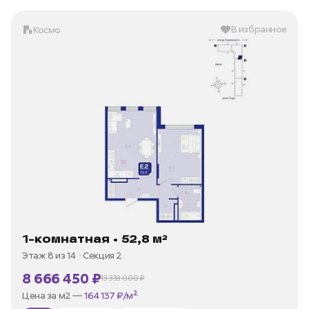
В избранное
Космо
1-комнатная • 52,8 м²
Этаж 8 из 14
Секция 2
8 666 450 ₽
13 333 000 ₽
В ипотеку —
от 35 973 ₽/мес
Цена за м2 —
164 137 ₽/м²