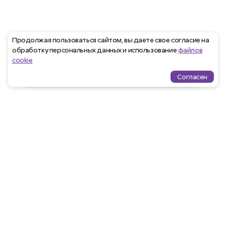
Продолжая пользоваться сайтом, вы даете свое согласие на
обработку персональных данных и использование
файлов
cookie
Согласен
Проекты
Квартиры
Избранное
Ипотека
меню
Агентам
Закрепить клиента
Программа лояльности