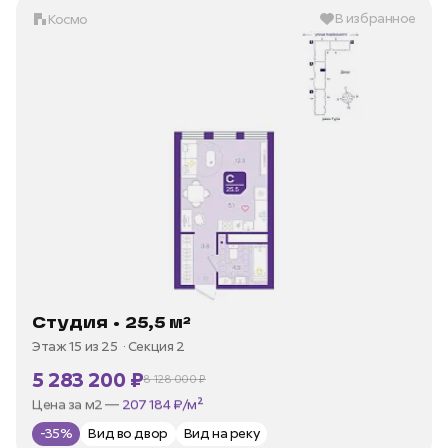
В избранное
Космо
Студия • 25,5 м²
Этаж 15 из 25
Секция 2
5 283 200 ₽
8 128 000 ₽
В ипотеку —
от 25 340 ₽/мес
Цена за м2 —
207 184 ₽/м²
-35%
Вид во двор
Вид на реку