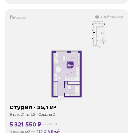
В избранное
Космо
Студия • 25,1 м²
Этаж 21 из 25
Секция 2
5 321 550 ₽
8 187 000 ₽
В ипотеку —
от 25 524 ₽/мес
Цена за м2 —
212 013 ₽/м²