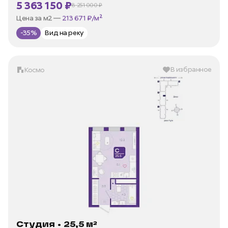
5 363 150 ₽
8 251 000 ₽
В ипотеку —
от 25 724 ₽/мес
Цена за м2 —
213 671 ₽/м²
-35%
Вид на реку
В избранное
Космо
Студия • 25,5 м²