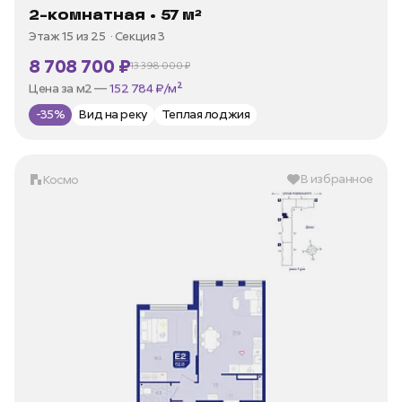
2-комнатная • 57 м²
Этаж 15 из 25
Секция 3
8 708 700 ₽
13 398 000 ₽
В ипотеку —
от 35 973 ₽/мес
Цена за м2 —
152 784 ₽/м²
-35%
Вид на реку
Теплая лоджия
В избранное
Космо