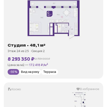
Студия • 48,1 м²
Этаж 24 из 25
Секция 2
8 293 350 ₽
12 759 000 ₽
В ипотеку —
от 35 973 ₽/мес
Цена за м2 —
172 418 ₽/м²
-35%
Вид на реку
Терраса
В избранное
Космо