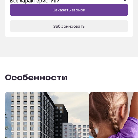
Все характеристики
Название ЖК
Сибирский
Заказать звонок
Площадь, м²
77.15 м²
Забронировать
Срок сдачи
III кв. 2026
Номер помещения
1н
Особенности