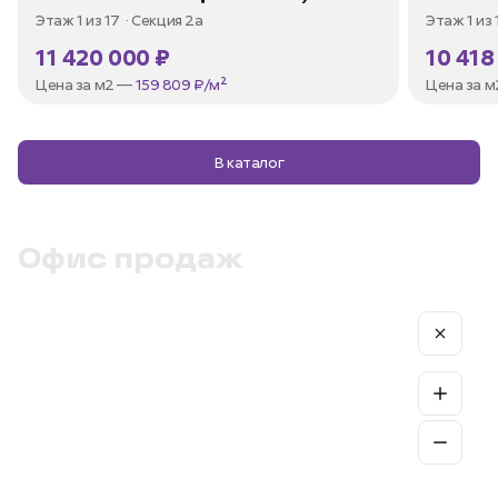
Этаж 1 из 17
Секция 2а
Этаж 1 из
11 420 000 ₽
10 418
Цена за м2 —
159 809 ₽/м²
Цена за 
В каталог
Офис продаж