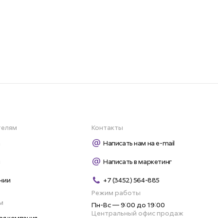
телям
Контакты
а
Написать нам на e-mail
и
Написать в маркетинг
нии
+7 (3452) 564-885
Режим работы
м
Пн-Вс — 9:00 до 19:00
Центральный офис продаж
ая компания