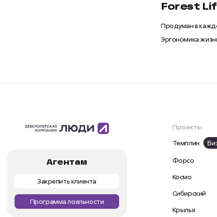
Forest Li
Продуман в кажд
Эргономика жизн
Проекты
Темплин
Би
Форсо
Агентам
Космо
Закрепить клиента
Сибирский
Программа лояльности
Крылья