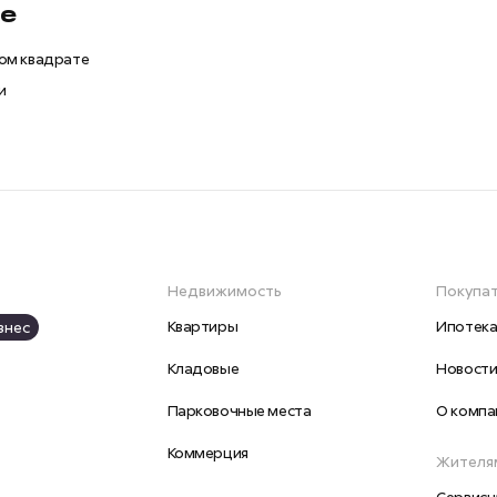
fe
ом квадрате
и
Недвижимость
Покупа
Квартиры
Ипотек
знес
Кладовые
Новост
Парковочные места
О компа
Коммерция
Жителя
Сервисн