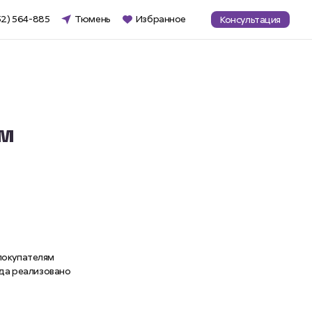
52) 564-885
Тюмень
Избранное
Консультация
м
покупателям
нда реализовано