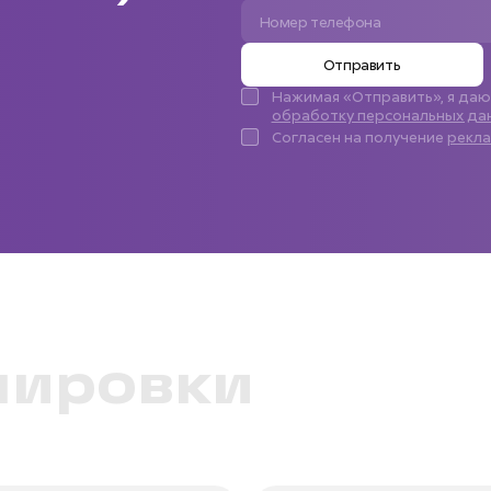
Отправить
Нажимая «Отправить», я да
обработку персональных да
Согласен на получение
рекл
нировки