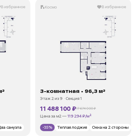
В избранное
В избранное
Космо
м²
3-комнатная • 96,3 м²
Этаж 2 из 9
Секция 1
11 488 100 ₽
17 674 000 ₽
В ипотеку —
от 35 973 ₽/мес
Цена за м2 —
119 294 ₽/м²
Два санузла
-35%
Теплая лоджия
Окна на 2 стороны