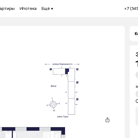
артиры
Ипотека
Ещё
+7 (34
К
э