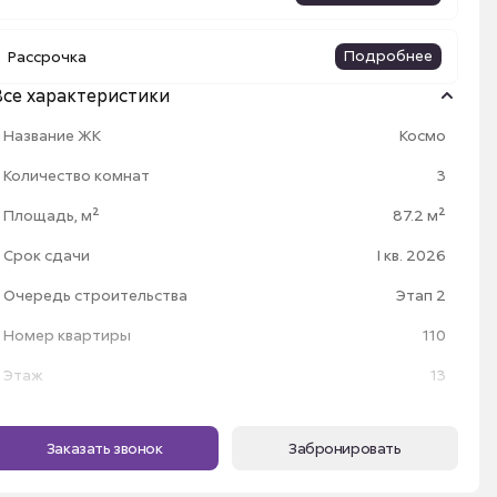
Подробнее
Рассрочка
Все характеристики
Название ЖК
Космо
Количество комнат
3
Площадь, м²
87.2 м²
Срок сдачи
I кв. 2026
Очередь строительства
этап 2
Номер квартиры
110
Этаж
13
Секция
2
Заказать звонок
Забронировать
Высота потолка
2.7 м