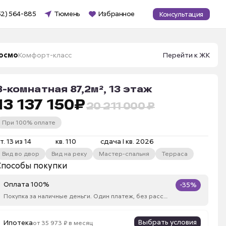
52) 564-885
Тюмень
Избранное
Консультация
осмо
Комфорт-класс
Перейти к ЖК
3-комнатная 87,2м², 13 этаж
13 137 150
₽
20 211 000 ₽
При 100% оплате
т. 13 из 14
кв. 110
сдача I кв. 2026
Вид во двор
Вид на реку
Мастер-спальня
Терраса
Способы покупки
Оплата 100%
-35%
Покупка за наличные деньги. Один платеж, без рассрочки
Выбрать условия
Ипотека
от 35 973 ₽ в месяц