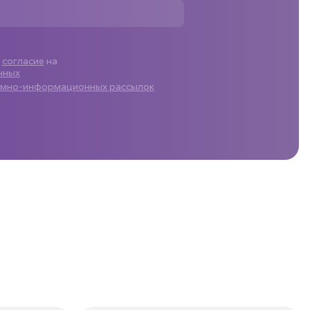
ю
согласие
на
нных
амно-информационных рассылок