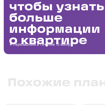
чтобы узнать
больше
информации
о квартире
Перезвоним в течение 15 минут
Похожие пла