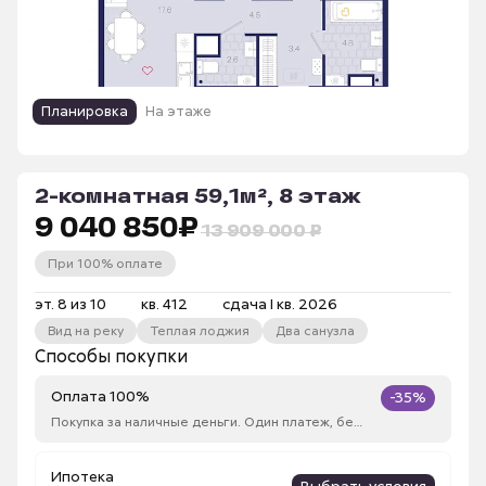
Планировка
На этаже
2-комнатная 59,1м², 8 этаж
9 040 850
₽
13 909 000 ₽
При 100% оплате
эт. 8 из 10
кв. 412
сдача I кв. 2026
Вид на реку
Теплая лоджия
Два санузла
Способы покупки
Оплата 100%
-35%
Покупка за наличные деньги. Один платеж, без рассрочки
Ипотека
Выбрать условия