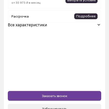
от 35 973 ₽ в месяц
Подробнее
Рассрочка
Все характеристики
Название ЖК
Космо
Количество комнат
2
Площадь, м²
59.1 м²
Срок сдачи
I кв. 2026
Очередь строительства
этап 2
Номер квартиры
412
Этаж
8
Секция
4
Заказать звонок
Высота потолка
2.7 м
Забронировать