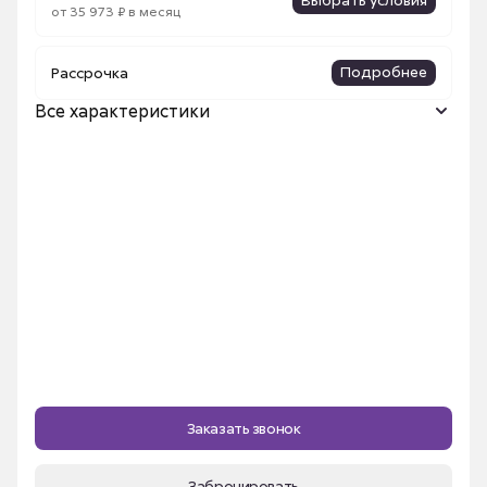
от 35 973 ₽ в месяц
Подробнее
Рассрочка
Все характеристики
Название ЖК
Космо
Количество комнат
1
Площадь, м²
42 м²
Срок сдачи
I кв. 2026
Очередь строительства
этап 2
Номер квартиры
422
Этаж
9
Секция
4
Заказать звонок
Высота потолка
2.7 м
Забронировать