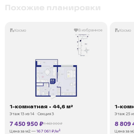
Похожие планировки
В избранное
Космо
Космо
1-комнатная • 44,6 м²
1-комн
Этаж 13 из 14
Секция 3
Этаж 25 и
7 450 950 ₽
8 809 
11 463 000 ₽
В ипотеку —
от 35 738 ₽/мес
В ипотек
Цена за м2 —
167 061 ₽/м²
Цена за 