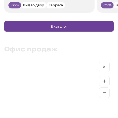
-35%
Вид во двор
Терраса
-35%
В каталог
Офис продаж