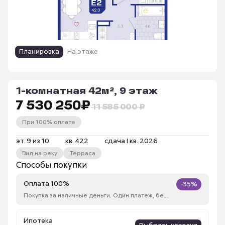
Планировка
На этаже
1-комнатная 42м², 9 этаж
7 530 250
₽
11 585 000 ₽
При 100% оплате
эт. 9 из 10
кв. 422
сдача I кв. 2026
Вид на реку
Терраса
Способы покупки
Оплата 100%
-35%
Покупка за наличные деньги. Один платеж, без рассрочки
Ипотека
Выбрать условия