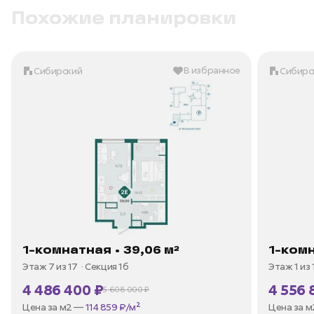
Похожие планировки
В избранное
Сибирский
Сибирс
1-комнатная • 39,06 м²
1-комн
Этаж 7 из 17
Секция 1б
Этаж 1 из 
4 486 400 ₽
4 556 
5 608 000 ₽
В ипотеку —
от 21 519 ₽/мес
В ипотек
Цена за м2 —
114 859 ₽/м²
Цена за 