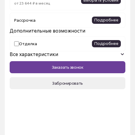
от 23 644 ₽ в месяц
Подробнее
Рассрочка
Дополнительные возможности
Подробнее
Отделка
Все характеристики
Название ЖК
Сибирский
Заказать звонок
Количество комнат
1
Площадь, м²
46.67 м²
Забронировать
Срок сдачи
III кв. 2026
Номер квартиры
84
Этаж
12
Секция
3а