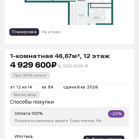
Планировка
На этаже
1-комнатная 46,67м², 12 этаж
4 929 600
₽
6 162 000 ₽
При 100% оплате
эт. 12 из 14
кв. 84
сдача III кв. 2026
Вид во двор
Способы покупки
Оплата 100%
-20%
Покупка за наличные деньги. Один платеж, без рассрочки
Ипотека
Выбрать условия