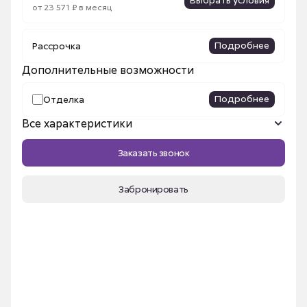
от 23 571 ₽ в месяц
Подробнее
Рассрочка
Дополнительные возможности
Подробнее
Отделка
Все характеристики
Название ЖК
Сибирский
Заказать звонок
Количество комнат
1
Площадь, м²
40.77 м²
Забронировать
Срок сдачи
III кв. 2026
Номер квартиры
237
Этаж
1
Секция
3в