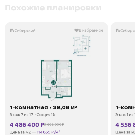
Похожие планировки
В избранное
Сибирский
Сибирс
1-комнатная • 39,06 м²
1-комн
Этаж 7 из 17
Секция 1б
Этаж 1 из 
4 486 400 ₽
4 556 
5 608 000 ₽
В ипотеку —
от 21 519 ₽/мес
В ипотек
Цена за м2 —
114 859 ₽/м²
Цена за 