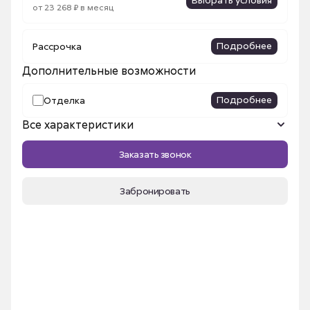
от 23 268 ₽ в месяц
Подробнее
Рассрочка
Дополнительные возможности
Подробнее
Отделка
Все характеристики
Название ЖК
Сибирский
Заказать звонок
Количество комнат
1
Площадь, м²
46.45 м²
Забронировать
Срок сдачи
III кв. 2026
Номер квартиры
331
Этаж
9
Секция
3в