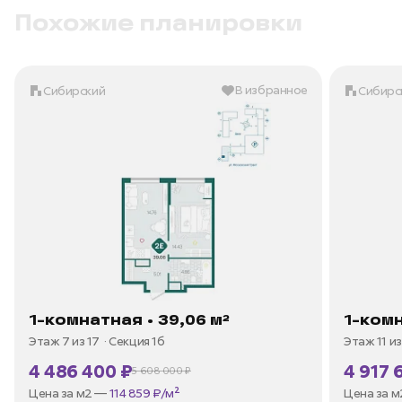
Похожие планировки
В избранное
Сибирский
Сибирс
1-комнатная • 39,06 м²
1-комн
Этаж 7 из 17
Секция 1б
Этаж 11 из
4 486 400 ₽
4 917 
5 608 000 ₽
В ипотеку —
от 21 519 ₽/мес
В ипотек
Цена за м2 —
114 859 ₽/м²
Цена за 