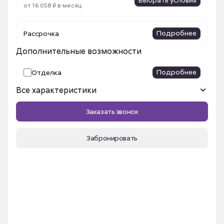
от 16 058 ₽ в месяц
Подробнее
Рассрочка
Дополнительные возможности
Подробнее
Отделка
Все характеристики
Название ЖК
Сибирский
Заказать звонок
Площадь, м²
25.73 м²
Срок сдачи
III кв. 2026
Забронировать
Номер квартиры
225
Этаж
9
Секция
2б
Высота потолка
2.7 м