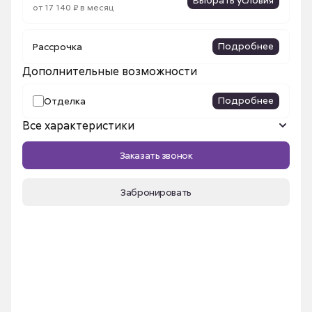
от 17 140 ₽ в месяц
Подробнее
Рассрочка
Дополнительные возможности
Подробнее
Отделка
Все характеристики
Название ЖК
Сибирский
Заказать звонок
Площадь, м²
28.04 м²
Срок сдачи
III кв. 2026
Забронировать
Номер квартиры
287
Этаж
14
Секция
2б
Высота потолка
2.7 м