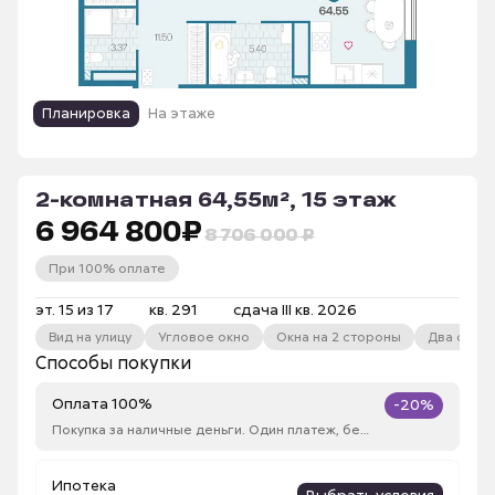
Планировка
На этаже
2-комнатная 64,55м², 15 этаж
6 964 800
₽
8 706 000 ₽
При 100% оплате
эт. 15 из 17
кв. 291
сдача III кв. 2026
Вид на улицу
Угловое окно
Окна на 2 стороны
Два сануз
Способы покупки
Оплата 100%
-20%
Покупка за наличные деньги. Один платеж, без рассрочки
Ипотека
Выбрать условия