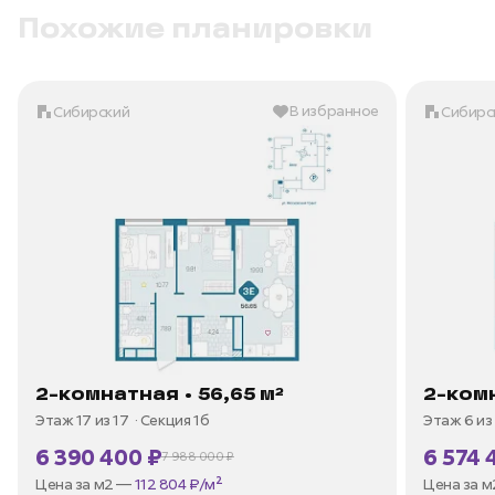
Похожие планировки
В избранное
Сибирский
Сибирс
2-комнатная • 56,65 м²
2-комн
Этаж 17 из 17
Секция 1б
Этаж 6 из
6 390 400 ₽
6 574 
7 988 000 ₽
В ипотеку —
от 30 651 ₽/мес
В ипотек
Цена за м2 —
112 804 ₽/м²
Цена за 