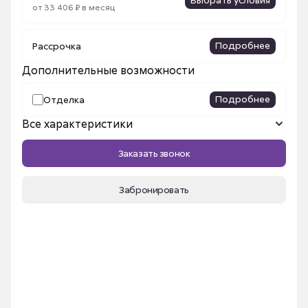
от 33 406 ₽ в месяц
Подробнее
Рассрочка
Дополнительные возможности
Подробнее
Отделка
Все характеристики
Название ЖК
Сибирский
Заказать звонок
Количество комнат
2
Площадь, м²
64.55 м²
Забронировать
Срок сдачи
III кв. 2026
Номер квартиры
291
Этаж
15
Секция
2б