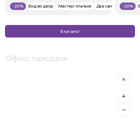
-20%
Вид во двор
Мастер-спальня
Два санузла
-20%
В каталог
Офис продаж