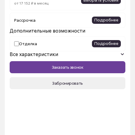
от 17 152 ₽ в месяц
Подробнее
Рассрочка
Дополнительные возможности
Подробнее
Отделка
Все характеристики
Название ЖК
Сибирский
Заказать звонок
Площадь, м²
28.04 м²
Срок сдачи
III кв. 2026
Забронировать
Номер квартиры
299
Этаж
15
Секция
2б
Высота потолка
2.7 м