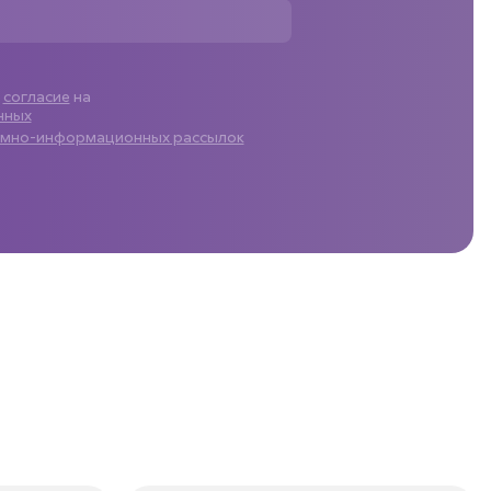
ю
согласие
на
нных
амно-информационных рассылок