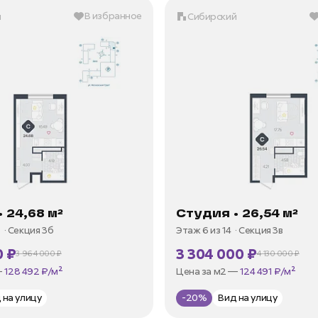
В избранное
й
Сибирский
 24,68 м²
Студия • 26,54 м²
7
Секция 3б
Этаж 6 из 14
Секция 3в
0 ₽
3 304 000 ₽
3 964 000 ₽
4 130 000 ₽
от 15 210 ₽/мес
В ипотеку —
от 15 847 ₽/мес
—
128 492 ₽/м²
Цена за м2 —
124 491 ₽/м²
д на улицу
-20%
Вид на улицу