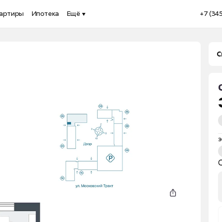
артиры
Ипотека
Ещё
+7 (34
С
э