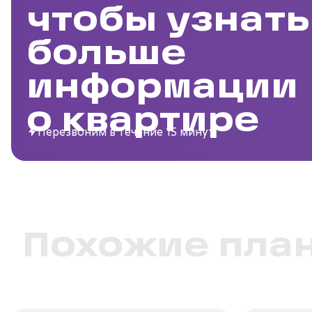
чтобы узнать
больше
информации
о квартире
Перезвоним в течение 15 минут
Похожие пла