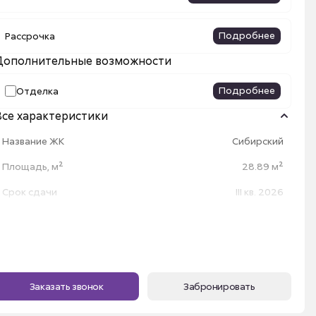
Подробнее
Рассрочка
Дополнительные возможности
Подробнее
Отделка
Все характеристики
Название ЖК
Сибирский
Площадь, м²
28.89 м²
Срок сдачи
III кв. 2026
Номер квартиры
313
Этаж
17
Секция
2б
Заказать звонок
Забронировать
Высота потолка
2.7 м