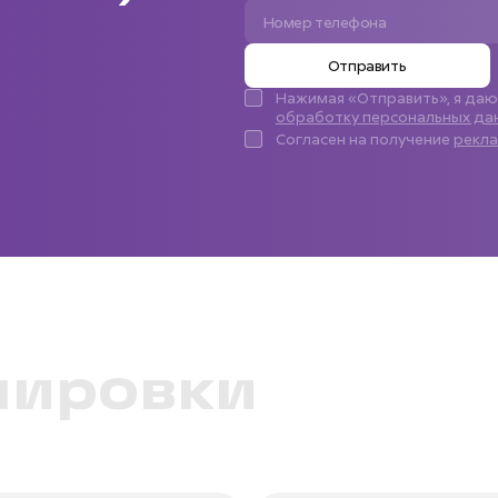
Отправить
Нажимая «Отправить», я да
обработку персональных да
Согласен на получение
рекл
нировки