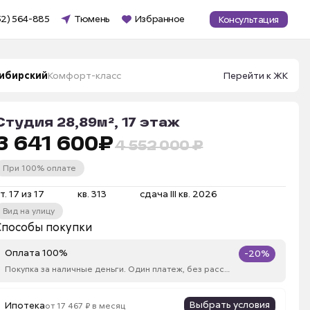
52) 564-885
Тюмень
Избранное
Консультация
ибирский
Комфорт-класс
Перейти к ЖК
Студия 28,89м², 17 этаж
3 641 600
₽
4 552 000 ₽
При 100% оплате
т. 17 из 17
кв. 313
сдача III кв. 2026
Вид на улицу
Способы покупки
Оплата 100%
-20%
Покупка за наличные деньги. Один платеж, без рассрочки
Выбрать условия
Ипотека
от 17 467 ₽ в месяц