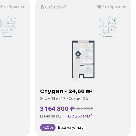
В избранное
В избранное
Сибирский
Студия • 24,68 м²
Этаж 14 из 17
Секция 3б
3 164 800 ₽
3 956 000 ₽
В ипотеку —
от 15 180 ₽/мес
Цена за м2 —
128 233 ₽/м²
-20%
Вид на улицу