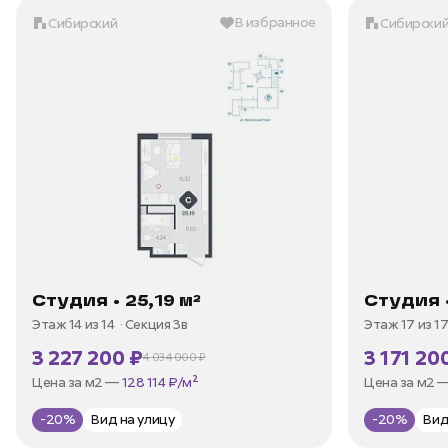
В избранное
Сибирский
Сибирски
Студия • 25,19 м²
Студия •
Этаж 14 из 14
Секция 3в
Этаж 17 из 1
3 227 200 ₽
3 171 20
4 034 000 ₽
В ипотеку —
от 15 479 ₽/мес
В ипотеку —
Цена за м2 —
128 114 ₽/м²
Цена за м2 
-20%
Вид на улицу
-20%
Ви