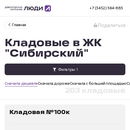
+7 (3452) 564-885
Главная
Поделиться
Кладовые в ЖК
"Сибирский"
Фильтры
1
Сначала дешевле
Сначала дороже
Сначала с большей площадью
С
203 кладовые
Кладовая №100к