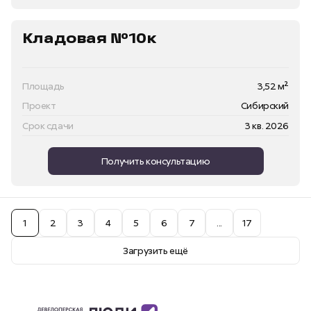
Кладовая №10к
Площадь
3,52 м²
Проект
Сибирский
Срок сдачи
3 кв. 2026
Получить консультацию
1
2
3
4
5
6
7
...
17
Загрузить ещё