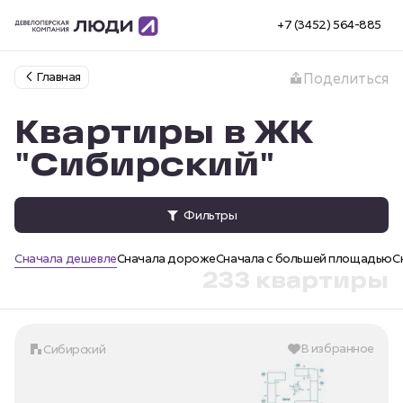
+7 (3452) 564-885
Главная
Поделиться
Квартиры в ЖК
"Сибирский"
Фильтры
Сначала дешевле
Сначала дороже
Сначала с большей площадью
С
233 квартиры
В избранное
Сибирский