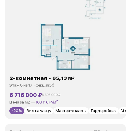
2-комнатная • 65,13 м²
Этаж 8 из 17
Секция 3б
6 716 000 ₽
8 395 000 ₽
В ипотеку —
от 32 213 ₽/мес
Цена за м2 —
103 116 ₽/м²
-20%
Вид на улицу
Мастер-спальня
Гардеробная
Угло