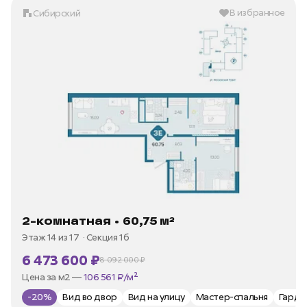
В избранное
Сибирский
2-комнатная • 60,75 м²
Этаж 14 из 17
Секция 1б
6 473 600 ₽
8 092 000 ₽
В ипотеку —
от 31 050 ₽/мес
Цена за м2 —
106 561 ₽/м²
-20%
Вид во двор
Вид на улицу
Мастер-спальня
Гард