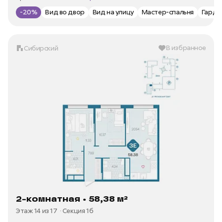
Цена за м2 —
112 720 ₽/м²
-20%
Вид во двор
Вид на улицу
Мастер-спальня
Гард
В избранное
Сибирский
2-комнатная • 58,38 м²
Этаж 14 из 17
Секция 1б