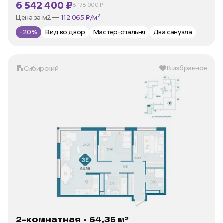
6 542 400 ₽
8 178 000 ₽
В ипотеку —
от 31 380 ₽/мес
Цена за м2 —
112 065 ₽/м²
-20%
Вид во двор
Мастер-спальня
Два санузла
В избранное
Сибирский
2-комнатная • 64,36 м²