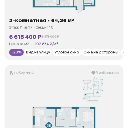
2-комнатная • 64,36 м²
Этаж 11 из 17
Секция 1б
6 618 400 ₽
8 273 000 ₽
В ипотеку —
от 31 745 ₽/мес
Цена за м2 —
102 834 ₽/м²
-20%
Вид на улицу
Угловое окно
Окна на 2 стороны
Д
В избранное
Сибирский