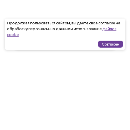
Продолжая пользоваться сайтом, вы даете свое согласие на
обработку персональных данных и использование
файлов
cookie
Согласен
Проекты
Квартиры
Избранное
Ипотека
меню
Агентам
Закрепить клиента
Программа лояльности