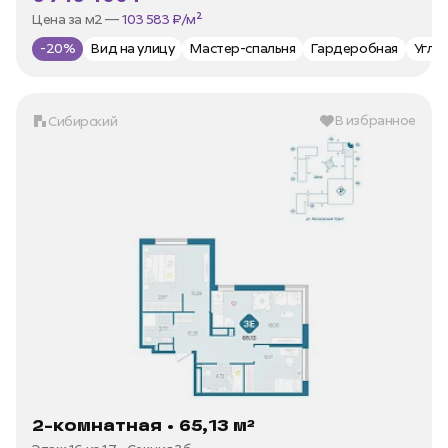
В ипотеку —
от 32 358 ₽/мес
Цена за м2 —
103 583 ₽/м²
-20%
Вид на улицу
Мастер-спальня
Гардеробная
Угло
В избранное
Сибирский
2-комнатная • 65,13 м²