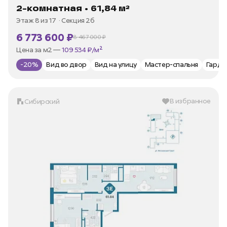
2-комнатная • 61,84 м²
Этаж 8 из 17
Секция 2б
6 773 600 ₽
8 467 000 ₽
В ипотеку —
от 32 489 ₽/мес
Цена за м2 —
109 534 ₽/м²
-20%
Вид во двор
Вид на улицу
Мастер-спальня
Гард
В избранное
Сибирский