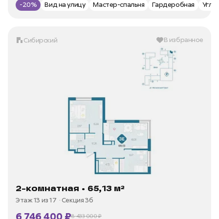
-20%
Вид на улицу
Мастер-спальня
Гардеробная
Угло
В избранное
Сибирский
2-комнатная • 65,13 м²
Этаж 13 из 17
Секция 3б
6 746 400 ₽
8 433 000 ₽