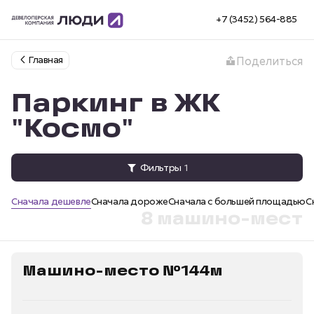
+7 (3452) 564-885
Главная
Поделиться
Паркинг в ЖК
"Космо"
Фильтры
1
Сначала дешевле
Сначала дороже
Сначала с большей площадью
С
8 машино-мест
Машино-место №144м